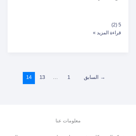
شركة
5 (2)
تسليك
قراءة المزيد »
مجاري
بالخرج
–
خصم
50%
→
السابق
1
…
13
14
معلومات عنا