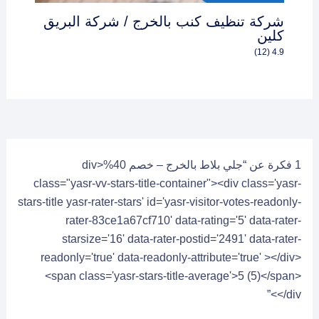
شركة تنظيف كنب بالخرج / شركة البريق
كلين
4.9 (12)
1 فكرة عن “جلي بلاط بالخرج – خصم 40%<div
class="yasr-vv-stars-title-container"><div class='yasr-
stars-title yasr-rater-stars' id='yasr-visitor-votes-readonly-
rater-83ce1a67cf710' data-rating='5' data-rater-
starsize='16' data-rater-postid='2491' data-rater-
readonly='true' data-readonly-attribute='true' ></div>
<span class='yasr-stars-title-average'>5 (5)</span>
</div>”