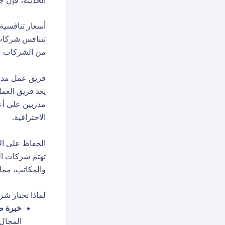
الحديثة، فإن ج
أسعار تنافسية
تتنافس
شركا
من الشركات عرو
فريق عمل م
يعد فريق الع
مدربين على أع
الاحترافية.
الحفاظ على ال
تهتم شركات الت
والمكاتب، مما 
لماذا تختار ش
خبرة ط
المجال.