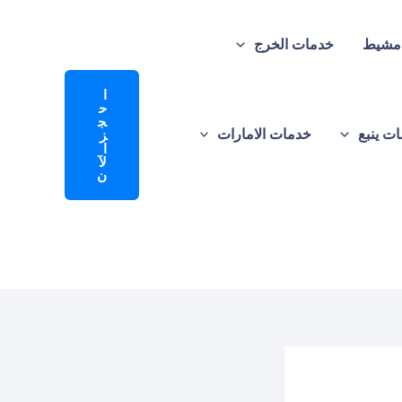
 مشيط
خدمات الخرج
ا
ح
ج
ت ينبع
خدمات الامارات
ز
ا
لآ
ن