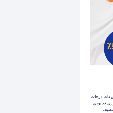
طق ذات درجات
ري قد يؤدي
نظيف