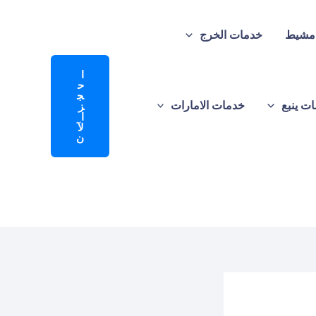
 مشيط
خدمات الخرج
ا
ح
ج
ت ينبع
خدمات الامارات
ز
ا
لآ
ن