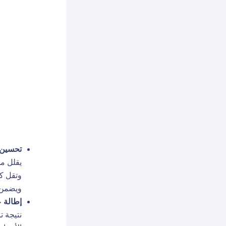
تحسين 
يقلل من
وتقل كف
ويضمن ت
إطالة 
نتيجة ت