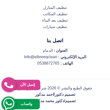
تنظيف المنازل
تنظيف المكاتب
تنظيف بعد البناء
تنظيف سيارات
اتصل بنا
العنوان :
الدمام
البريد الإلكتروني :
Info@elbreeqclean
الهاتف :
0538872765
إتصل الآن
حقوق الطبع والنشر © 2026 شركة البريق كلين
تصميم دكتور/احمد مدكور
تصميم/دكتور محمد مدكور
واتساب